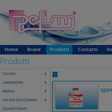
Home
Brand
Prodotti
Contatti
Do
Prodotti
CUCINA
1
LAVANDERIA
spee
BAGNO
PULIZIA QUOTIDIANA
DISINFETTANTI