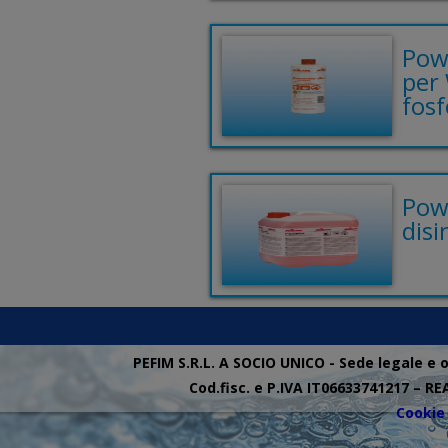
Pow
per
fosf
Pow
disi
PEFIM S.R.L. A SOCIO UNICO - Sede legale e 
Cod.fisc. e P.IVA IT06633741217 – RE
Cookie 