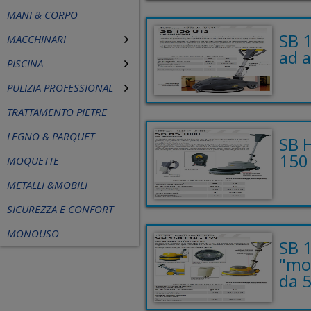
MANI & CORPO
SB 
MACCHINARI
ad a
PISCINA
PULIZIA PROFESSIONAL
TRATTAMENTO PIETRE
LEGNO & PARQUET
SB 
150
MOQUETTE
METALLI &MOBILI
SICUREZZA E CONFORT
MONOUSO
SB 1
"mo
da 